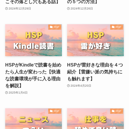
こその落とし穴もある話】
の５つの方法】
2024年12月29日
2024年12月26日
HSP
HSP
HSPがKindleで読書を始め
HSPが雷好きな理由を４つ
たら人生が変わった【快適
紹介【雷嫌い派の気持ちに
な読書環境が手に入る理由
も触れます】
を解説】
2024年4月20日
2025年1月4日
HSP
HSP