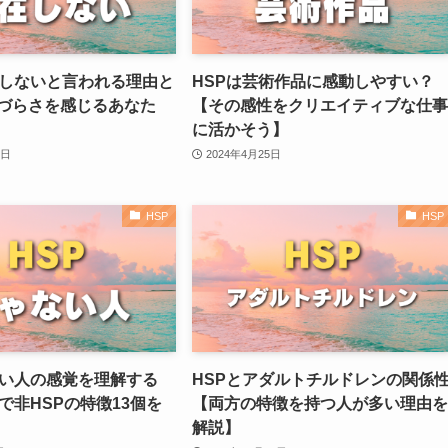
在しないと言われる理由と
HSPは芸術作品に感動しやすい？
づらさを感じるあなた
【その感性をクリエイティブな仕事
に活かそう】
4日
2024年4月25日
HSP
HSP
ない人の感覚を理解する
HSPとアダルトチルドレンの関係
で非HSPの特徴13個を
【両方の特徴を持つ人が多い理由を
解説】