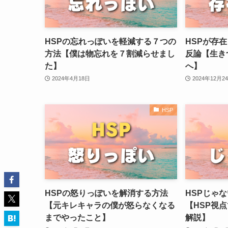
HSPの忘れっぽいを軽減する７つの
HSPが存
方法【僕は物忘れを７割減らせまし
反論【生き
た】
へ】
2024年4月18日
2024年12月2
HSP
HSPの怒りっぽいを解消する方法
HSPじゃ
【元キレキャラの僕が怒らなくなる
【HSP視点
までやったこと】
解説】