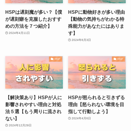
HSPは遅刻魔が多い？【僕
HSPに動物好きが多い理由
が遅刻癖を克服したおすす
【動物の気持ちがわかる特
めの方法を７つ紹介】
殊能力があなたにはありま
す】
2024年4月11日
2024年6月3日
HSP
HSP
【解決策あり】HSPが人に
HSPが怒られると引きずる
影響されやすい理由と対処
理由【怒られない環境を目
法５選【もう周りに流され
指して行動しよう】
ない】
2024年4月6日
2024年12月29日